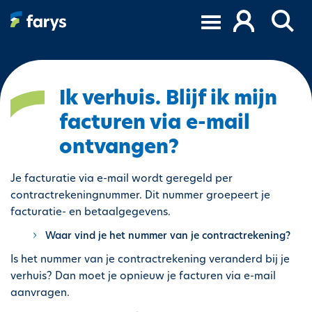
S
k
i
p
t
o
Ik verhuis. Blijf ik mijn
m
facturen via e-mail
a
i
ontvangen?
n
c
Je facturatie via e-mail wordt geregeld per
o
contractrekeningnummer. Dit nummer groepeert je
n
facturatie- en betaalgegevens.
t
Waar vind je het nummer van je contractrekening?
e
n
Is het nummer van je contractrekening veranderd bij je
t
verhuis? Dan moet je opnieuw je facturen via e-mail
aanvragen.