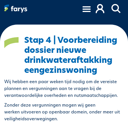
S
k
i
p
t
o
Stap 4 | Voorbereiding
m
dossier nieuwe
a
i
drinkwateraftakking
n
eengezinswoning
c
o
Wij hebben een paar weken tijd nodig om de vereiste
n
plannen en vergunningen aan te vragen bij de
t
verantwoordelijke overheden en nutsmaatschappijen.
e
Zonder deze vergunningen mogen wij geen
n
werken uitvoeren op openbaar domein, onder meer uit
t
veiligheidsoverwegingen.