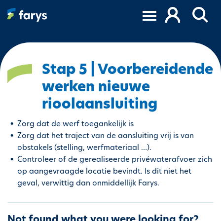
S
k
i
p
t
o
Stap 5 | Voorbereidende
m
werken nieuwe
a
i
rioolaansluiting
n
c
Zorg dat de werf toegankelijk is
o
Zorg dat het traject van de aansluiting vrij is van
n
obstakels (stelling, werfmateriaal …).
t
Controleer of de gerealiseerde privéwaterafvoer zich
e
op aangevraagde locatie bevindt. Is dit niet het
n
geval, verwittig dan onmiddellijk Farys.
t
Not found what you were looking for?