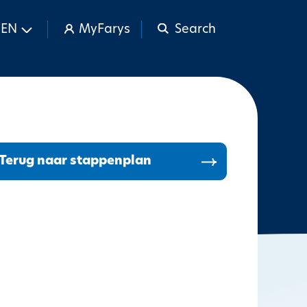
EN
MyFarys
Search
Terug naar stappenplan