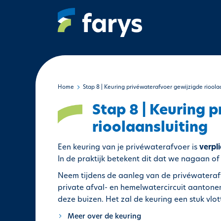
S
k
i
p
t
o
m
a
Home
Stap 8 | Keuring privéwaterafvoer gewijzigde rioola
i
Stap 8 | Keuring 
n
c
rioolaansluiting
o
n
Een keuring van je privéwaterafvoer is
verpl
t
In de praktijk betekent dit dat we nagaan of
e
Neem tijdens de aanleg van de privéwaterafv
n
private afval- en hemelwatercircuit aantone
t
deze buizen. Het zal de keuring een stuk vlot
Meer over de keuring