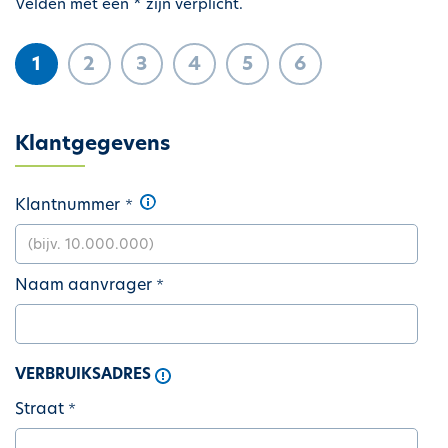
Velden met een * zijn verplicht.
1
2
3
4
5
6
Klantgegevens
Klantnummer
Naam aanvrager
VERBRUIKSADRES
Straat