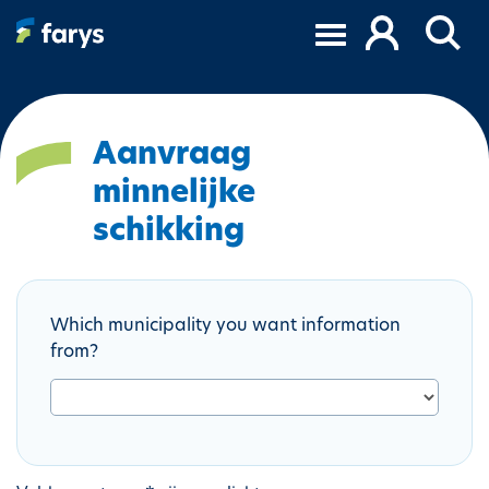
S
k
i
p
t
o
Aanvraag
m
minnelijke
a
i
schikking
n
c
o
Which municipality you want information
n
from?
t
e
n
t