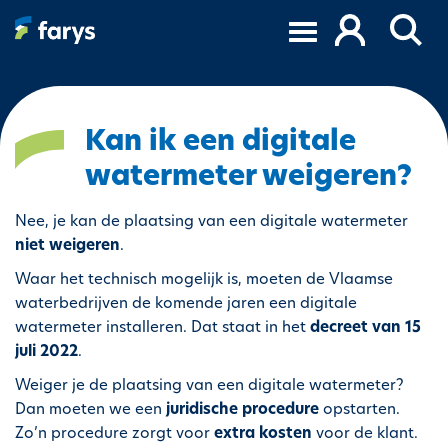
S
k
i
p
t
o
Kan ik een digitale
m
watermeter weigeren?
a
i
Nee, je kan de plaatsing van een digitale watermeter
n
niet weigeren
.
c
o
Waar het technisch mogelijk is, moeten de Vlaamse
n
waterbedrijven de komende jaren een digitale
t
watermeter installeren. Dat staat in het
decreet van 15
e
juli 2022
.
n
Weiger je de plaatsing van een digitale watermeter?
t
Dan moeten we een
juridische procedure
opstarten.
Zo’n procedure zorgt voor
extra kosten
voor de klant.