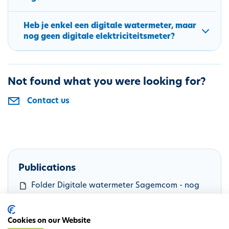
Heb je enkel een digitale watermeter, maar
nog geen digitale elektriciteitsmeter?
Not found what you were looking for?
Contact us
Publications
D
Folder Digitale watermeter Sagemcom - nog
o
niet verbonden
c
D
Folder Digitale watermeter Integra - nog niet
Cookies on our Website
u
o
verbonden