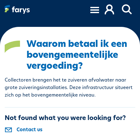
S
k
i
p
t
o
Waarom betaal ik een
m
bovengemeentelijke
a
i
vergoeding?
n
c
Collectoren brengen het te zuiveren afvalwater naar
o
grote zuiveringsinstallaties. Deze infrastructuur situeert
n
zich op het bovengemeentelijke niveau.
t
e
n
Not found what you were looking for?
t
Contact us