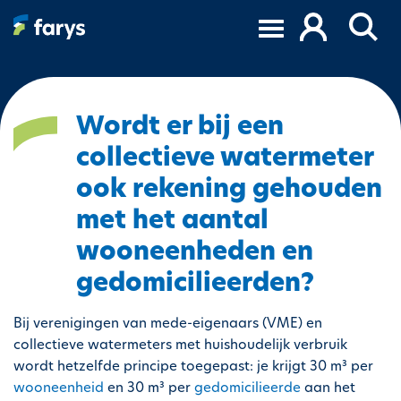
S
k
i
p
t
o
Wordt er bij een
m
collectieve watermeter
a
i
ook rekening gehouden
n
met het aantal
c
o
wooneenheden en
n
gedomicilieerden?
t
e
Bij verenigingen van mede-eigenaars (VME) en
n
collectieve watermeters met huishoudelijk verbruik
t
wordt hetzelfde principe toegepast: je krijgt 30 m³ per
wooneenheid
en 30 m³ per
gedomicilieerde
aan het