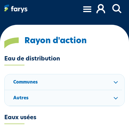
A
l
l
e
r
a
Rayon d'action
u
c
Eau de distribution
o
n
t
e
Communes
n
u
Autres
p
r
i
Eaux usées
n
c