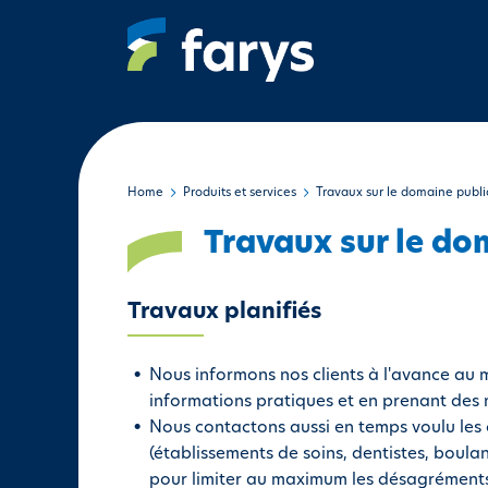
A
l
l
e
r
a
u
c
Home
Produits et services
Travaux sur le domaine publi
o
Travaux sur le do
n
t
e
Travaux planifiés
n
u
Nous informons nos clients à l'avance au
p
informations pratiques et en prenant des
r
Nous contactons aussi en temps voulu les
i
(établissements de soins, dentistes, boulan
n
pour limiter au maximum les désagréments
c