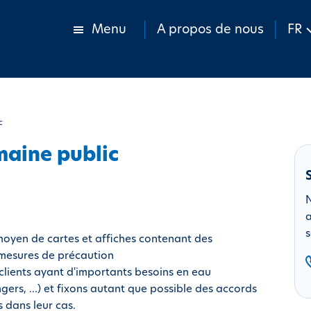
Menu
A propos de nous
FR
c
maine public
N
a
s
 moyen de
cartes et affiches
contenant des
 mesures de précaution
clients ayant d'importants besoins en eau
gers, ...) et fixons autant que possible des accords
 dans leur cas.