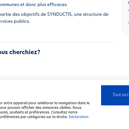
ommunes et donc plus efficaces.
 partie des objectifs de SYNDUCTIS, une structure de
rvices publics.
ous cherchiez?
Tout acc
ur votre appareil pour améliorer la navigation dans le
u pour pouvoir afficher des annonces ciblées. Nous
soins, souhaits et préférences. Consultez notre
préférences par catégories sur la droite.
Déclaration
nsabilité
Déclaration de confidentialité
Déclaration relative aux cookies