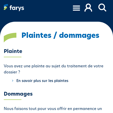
A
l
l
e
r
a
Plaintes / dommages
u
c
Plainte
o
n
t
Vous avez une plainte au sujet du traitement de votre
e
dossier ?
n
En savoir plus sur les plaintes
u
p
r
Dommages
i
n
Nous faisons tout pour vous offrir en permanence un
c