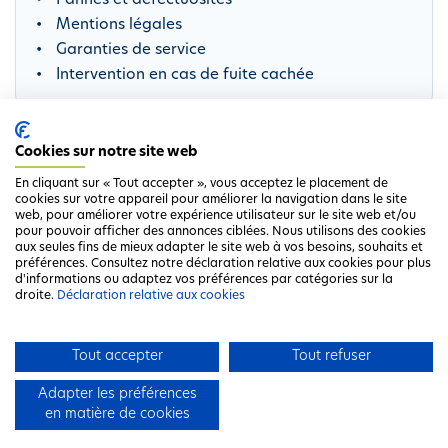
Pannes et défectuosités
Mentions légales
Garanties de service
Intervention en cas de fuite cachée
Cookies sur notre site web
Publications
En cliquant sur « Tout accepter », vous acceptez le placement de
cookies sur votre appareil pour améliorer la navigation dans le site
D
Règlement général de la vente d’eau
web, pour améliorer votre expérience utilisateur sur le site web et/ou
o
pour pouvoir afficher des annonces ciblées. Nous utilisons des cookies
aux seules fins de mieux adapter le site web à vos besoins, souhaits et
c
préférences. Consultez notre déclaration relative aux cookies pour plus
u
d'informations ou adaptez vos préférences par catégories sur la
droite.
Déclaration relative aux cookies
m
e
n
Tout accepter
Tout refuser
t
Adapter les préférences
en matière de cookies
Clause de non-responsabilité
Déclaration de confidentialité
F
Déclaration relative aux cookies
Contact