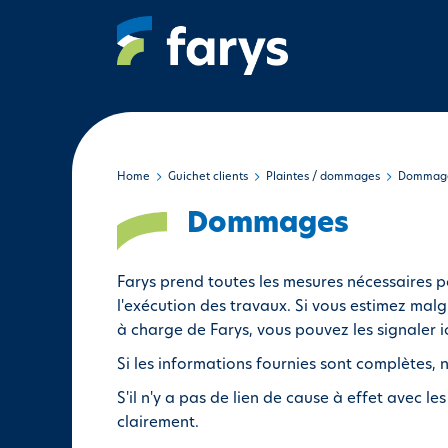
A
l
l
e
r
a
u
c
Home
Guichet clients
Plaintes / dommages
Dommag
o
Dommages
n
t
e
Farys prend toutes les mesures nécessaires 
n
l'exécution des travaux. Si vous estimez mal
u
à charge de Farys, vous pouvez les signaler ic
p
Si les informations fournies sont complètes,
r
i
S'il n'y a pas de lien de cause à effet avec 
n
clairement.
c