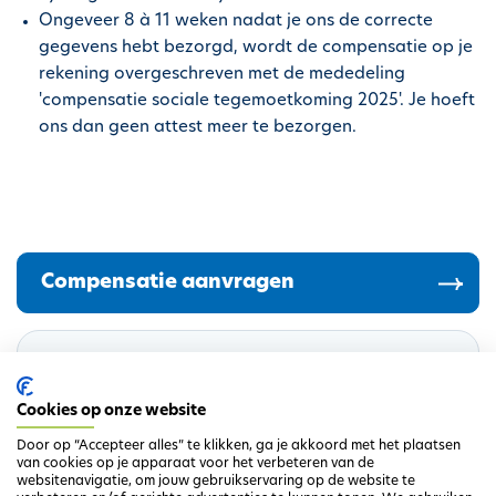
h
Ongeveer 8 à 11 weken nadat je ons de correcte
o
gegevens hebt bezorgd, wordt de compensatie op je
u
rekening overgeschreven met de mededeling
d
'compensatie sociale tegemoetkoming 2025'. Je hoeft
g
ons dan geen attest meer te bezorgen.
a
a
n
Compensatie aanvragen
Meer info
Sociaal tarief
Cookies op onze website
Door op “Accepteer alles” te klikken, ga je akkoord met het plaatsen
van cookies op je apparaat voor het verbeteren van de
websitenavigatie, om jouw gebruikservaring op de website te