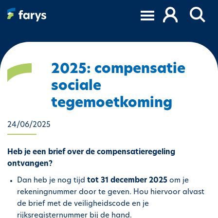
O
v
e
r
s
l
2025: compensatie
a
sociale
a
n
tegemoetkoming
e
n
24/06/2025
n
a
Heb je een brief over de compensatieregeling
a
ontvangen?
r
d
Dan heb je nog tijd
tot 31 december 2025
om je
e
rekeningnummer door te geven. Hou hiervoor alvast
i
de brief met de veiligheidscode en je
n
rijksregisternummer bij de hand.