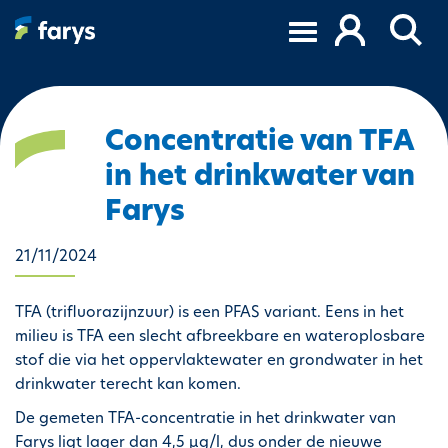
O
v
e
r
s
l
Concentratie van TFA
a
in het drinkwater van
a
n
Farys
e
n
21/11/2024
n
a
TFA (trifluorazijnzuur) is een PFAS variant. Eens in het
a
milieu is TFA een slecht afbreekbare en wateroplosbare
r
stof die via het oppervlaktewater en grondwater in het
d
drinkwater terecht kan komen.
e
i
De gemeten TFA-concentratie in het drinkwater van
n
Farys ligt lager dan 4,5 µg/l, dus onder de nieuwe