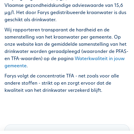
h
Vlaamse gezondheidskundige advieswaarde van 15,6
o
µg/l. Het door Farys gedistribueerde kraanwater is dus
u
geschikt als drinkwater.
d
Wij rapporteren transparant de hardheid en de
g
samenstelling van het kraanwater per gemeente. Op
a
onze website kan de gemiddelde samenstelling van het
a
drinkwater worden geraadpleegd (waaronder de PFAS-
n
en TFA-waarden) op de pagina
Waterkwaliteit in jouw
gemeente
.
Farys volgt de concentratie TFA - net zoals voor alle
andere stoffen - strikt op en zorgt ervoor dat de
kwaliteit van het drinkwater verzekerd blijft.