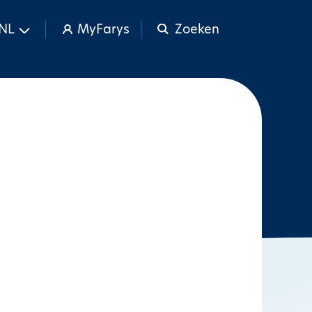
NL
MyFarys
Zoeken