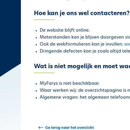
h
o
Hoe kan je ons wel contacteren?
u
d
De website blijft online.
g
Meterstanden kan je blijven doorgeven v
a
Ook de webformulieren kan je invullen:
ww
a
Dringende defecten kan je zoals altijd tel
n
Wat is niet mogelijk en moet wac
MyFarys is niet beschikbaar.
Waar werken wij: de overzichtspagina is n
Algemene vragen: het algemeen telefoonn
Ga terug naar het overzicht