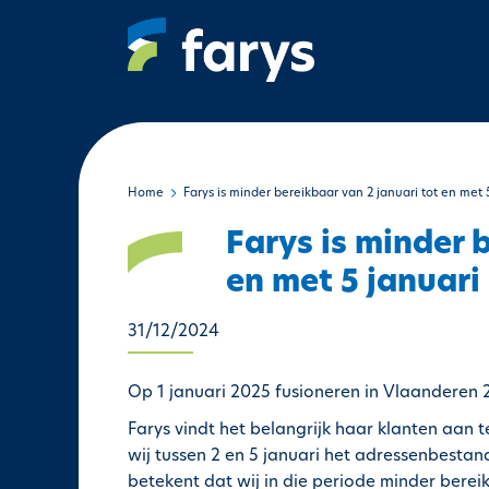
O
v
e
r
s
l
a
a
Home
Farys is minder bereikbaar van 2 januari tot en met 
n
Farys is minder 
e
n
en met 5 januari
n
a
31/12/2024
a
r
Op 1 januari 2025 fusioneren in Vlaanderen
d
Farys vindt het belangrijk haar klanten aan 
e
wij tussen 2 en 5 januari het adressenbesta
i
betekent dat wij in die periode minder bereik
n