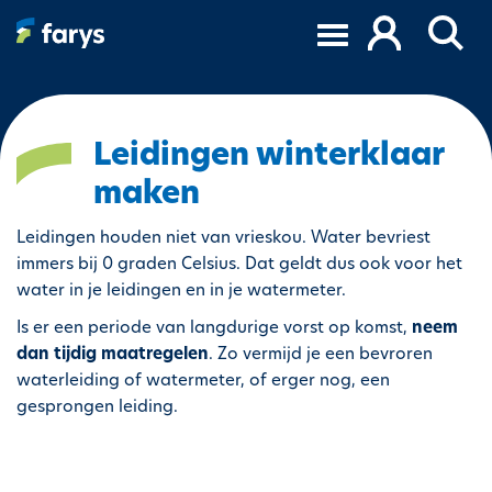
O
v
e
r
s
l
Leidingen winterklaar
a
maken
a
n
Leidingen houden niet van vrieskou. Water bevriest
e
immers bij 0 graden Celsius. Dat geldt dus ook voor het
n
water in je leidingen en in je watermeter.
n
a
Is er een periode van langdurige vorst op komst,
neem
a
dan tijdig maatregelen
. Zo vermijd je een bevroren
r
waterleiding of watermeter, of erger nog, een
d
gesprongen leiding.
e
i
n