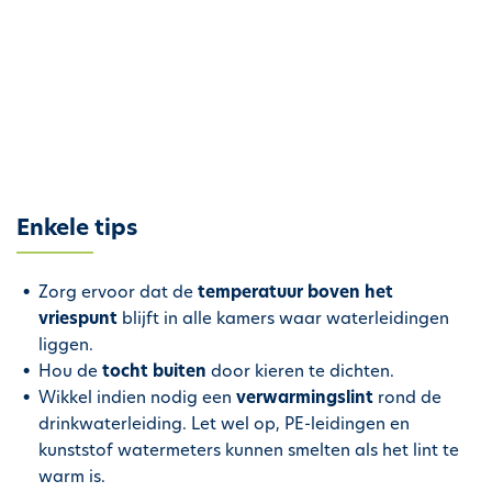
h
o
u
d
g
a
a
n
Enkele tips
Zorg ervoor dat de
temperatuur boven het
vriespunt
blijft in alle kamers waar waterleidingen
liggen.
Hou de
tocht buiten
door kieren te dichten.
Wikkel indien nodig een
verwarmingslint
rond de
drinkwaterleiding. Let wel op, PE-leidingen en
kunststof watermeters kunnen smelten als het lint te
warm is.