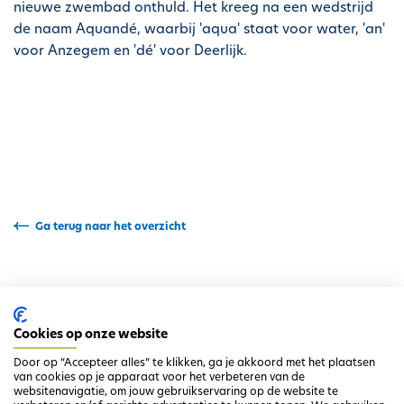
nieuwe zwembad onthuld. Het kreeg na een wedstrijd
h
de naam Aquandé, waarbij 'aqua' staat voor water, 'an'
o
voor Anzegem en 'dé' voor Deerlijk.
u
d
g
a
a
n
Ga terug naar het overzicht
Cookies op onze website
Door op “Accepteer alles” te klikken, ga je akkoord met het plaatsen
van cookies op je apparaat voor het verbeteren van de
websitenavigatie, om jouw gebruikservaring op de website te