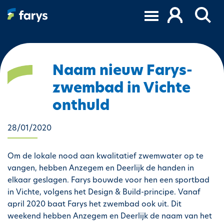
O
v
e
r
s
l
Naam nieuw Farys-
a
zwembad in Vichte
a
n
onthuld
e
n
28/01/2020
n
a
Om de lokale nood aan kwalitatief zwemwater op te
a
vangen, hebben Anzegem en Deerlijk de handen in
r
elkaar geslagen. Farys bouwde voor hen een sportbad
d
in Vichte, volgens het Design & Build-principe. Vanaf
e
april 2020 baat Farys het zwembad ook uit. Dit
i
weekend hebben Anzegem en Deerlijk de naam van het
n