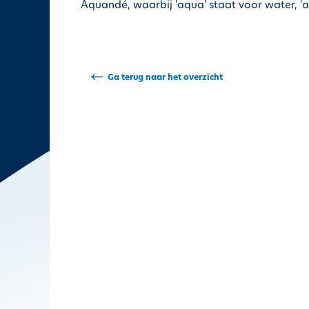
Aquandé, waarbij 'aqua' staat voor water, 'a
i
p
a
l
Ga terug naar het overzicht