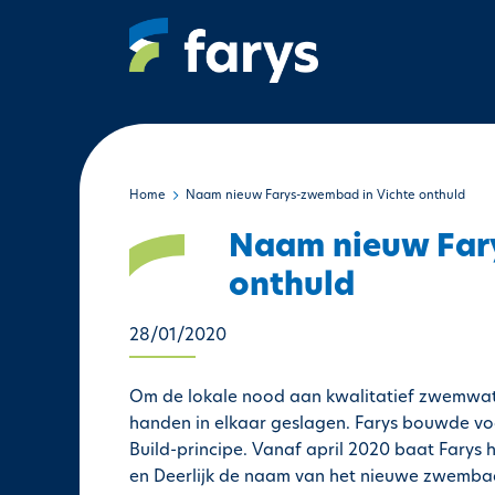
A
l
l
e
r
a
u
c
Home
Naam nieuw Farys-zwembad in Vichte onthuld
o
Naam nieuw Far
n
t
onthuld
e
n
28/01/2020
u
p
Om de lokale nood aan kwalitatief zwemwat
r
handen in elkaar geslagen. Farys bouwde voo
i
Build-principe. Vanaf april 2020 baat Fary
n
en Deerlijk de naam van het nieuwe zwembad
c