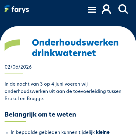
O
v
e
r
s
l
Onderhoudswerken
a
drinkwaternet
a
n
02/06/2026
e
n
n
In de nacht van 3 op 4 juni voeren wij
a
onderhoudswerken uit aan de toevoerleiding tussen
a
Brakel en Brugge.
r
d
Belangrijk om te weten
e
i
In bepaalde gebieden kunnen tijdelijk
kleine
n