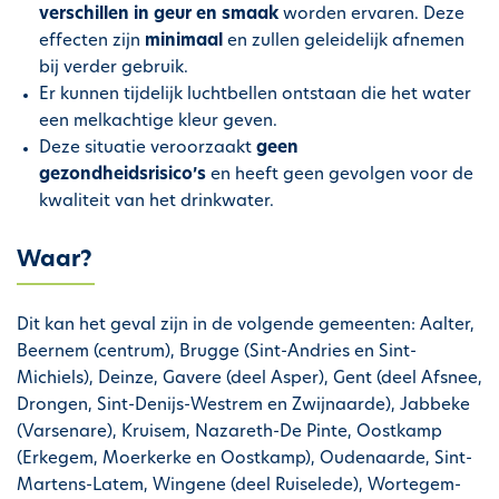
verschillen in geur en smaak
worden ervaren. Deze
h
effecten zijn
minimaal
en zullen geleidelijk afnemen
o
bij verder gebruik.
u
Er kunnen tijdelijk luchtbellen ontstaan die het water
d
een melkachtige kleur geven.
g
Deze situatie veroorzaakt
geen
a
gezondheidsrisico’s
en heeft geen gevolgen voor de
a
kwaliteit van het drinkwater.
n
Waar?
Dit kan het geval zijn in de volgende gemeenten: Aalter,
Beernem (centrum), Brugge (Sint-Andries en Sint-
Michiels), Deinze, Gavere (deel Asper), Gent (deel Afsnee,
Drongen, Sint-Denijs-Westrem en Zwijnaarde), Jabbeke
(Varsenare), Kruisem, Nazareth-De Pinte, Oostkamp
(Erkegem, Moerkerke en Oostkamp), Oudenaarde, Sint-
Martens-Latem, Wingene (deel Ruiselede), Wortegem-