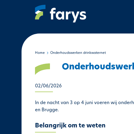
S
k
i
p
t
o
m
a
Home
Onderhoudswerken drinkwaternet
i
Onderhoudswerk
n
c
o
02/06/2026
n
t
In de nacht van 3 op 4 juni voeren wij onder
e
en Brugge.
n
t
Belangrijk om te weten