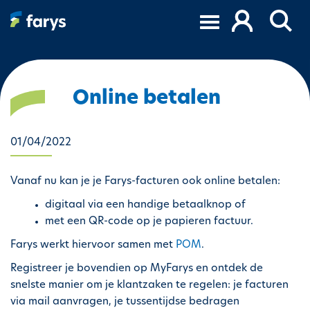
O
v
e
r
s
l
Online betalen
a
a
n
01/04/2022
e
n
Vanaf nu kan je je Farys-facturen ook online betalen:
n
digitaal via een handige betaalknop of
a
met een QR-code op je papieren factuur.
a
r
Farys werkt hiervoor samen met
POM
.
d
Registreer je bovendien op MyFarys en ontdek de
e
snelste manier om je klantzaken te regelen: je facturen
i
via mail aanvragen, je tussentijdse bedragen
n