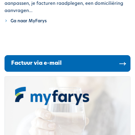
aanpassen, je facturen raadplegen, een domiciliëring
h
aanvragen...
o
u
Ga naar MyFarys
d
g
a
a
n
Factuur via e-mail