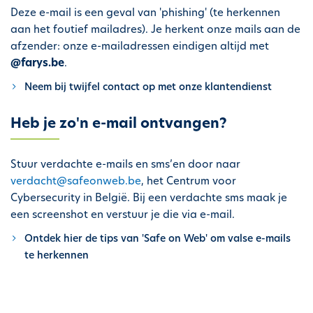
h
Deze e-mail is een geval van 'phishing' (te herkennen
o
aan het foutief mailadres). Je herkent onze mails aan de
u
afzender: onze e-mailadressen eindigen altijd met
d
@farys.be
.
g
Neem bij twijfel contact op met onze klantendienst
a
a
Heb je zo'n e-mail ontvangen?
n
Stuur verdachte e-mails en sms’en door naar
verdacht@safeonweb.be
, het Centrum voor
Cybersecurity in België. Bij een verdachte sms maak je
een screenshot en verstuur je die via e-mail.
Ontdek hier de tips van 'Safe on Web' om valse e-mails
te herkennen