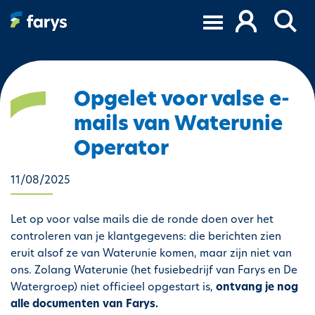
O
v
e
r
s
l
Opgelet voor valse e-
a
mails van Waterunie
a
n
Operator
e
n
11/08/2025
n
a
Let op voor valse mails die de ronde doen over het
a
controleren van je klantgegevens: die berichten zien
r
eruit alsof ze van Waterunie komen, maar zijn niet van
d
ons. Zolang Waterunie (het fusiebedrijf van Farys en De
e
Watergroep) niet officieel opgestart is,
ontvang je nog
i
alle documenten van Farys.
n