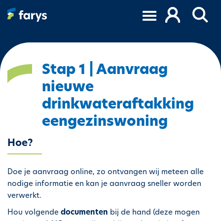
S
k
i
p
t
o
Stap 1 | Aanvraag
m
nieuwe
a
i
drinkwateraftakking
n
eengezinswoning
c
o
Hoe?
n
t
e
Doe je aanvraag online, zo ontvangen wij meteen alle
n
nodige informatie en kan je aanvraag sneller worden
t
verwerkt.
Hou volgende
documenten
bij de hand (deze mogen