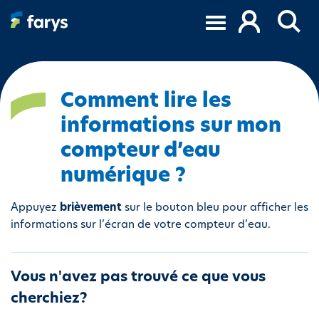
A
l
l
e
r
a
Comment lire les
u
informations sur mon
c
o
compteur d’eau
n
numérique ?
t
e
Appuyez
brièvement
sur le bouton bleu pour afficher les
n
informations sur l’écran de votre compteur d’eau.
u
p
r
Vous n'avez pas trouvé ce que vous
i
cherchiez?
n
c