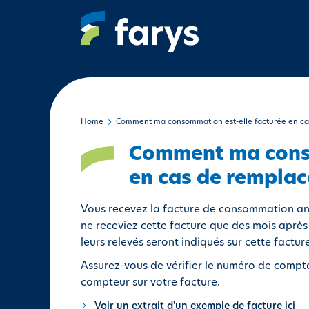
A
l
l
e
r
a
u
c
Home
Comment ma consommation est-elle facturée en c
o
Comment ma conso
n
t
en cas de rempla
e
n
Vous recevez la facture de consommation ann
u
ne receviez cette facture que des mois aprè
p
leurs relevés seront indiqués sur cette facture
r
Assurez-vous de vérifier le numéro de compt
i
compteur sur votre facture.
n
c
Voir un extrait d'un exemple de facture ici