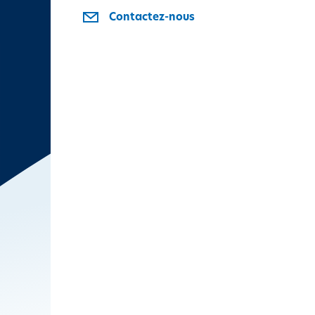
i
Contactez-nous
p
a
l