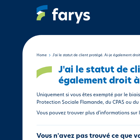
A
l
l
e
r
a
u
c
Home
J'ai le statut de client protégé. Ai-je également droit
o
J'ai le statut de c
n
t
également droit à 
e
n
Uniquement si vous êtes exempté par le biais 
u
Protection Sociale Flamande, du CPAS ou du 
p
Vous pouvez trouver plus d'informations sur
r
i
n
Vous n'avez pas trouvé ce que v
c