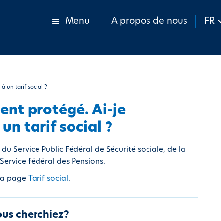
Menu
A propos de nous
FR
 à un tarif social ?
lient protégé. Ai-je
un tarif social ?
du Service Public Fédéral de Sécurité sociale, de la
Service fédéral des Pensions.
 la page
Tarif social
.
ous cherchiez?