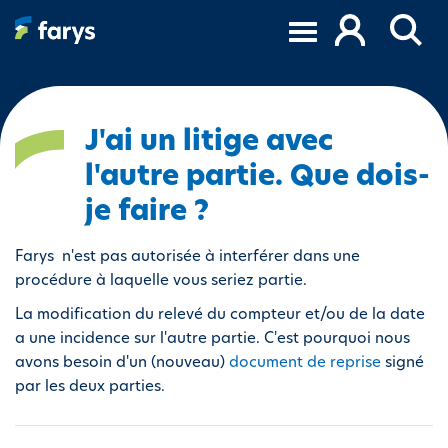
A
l
l
e
r
a
J'ai un litige avec
u
l'autre partie. Que dois-
c
o
je faire ?
n
t
Farys n'est pas autorisée à interférer dans une
e
procédure à laquelle vous seriez partie.
n
La modification du relevé du compteur et/ou de la date
u
a une incidence sur l'autre partie. C'est pourquoi nous
p
avons besoin d'un (nouveau)
document de reprise
signé
r
par les deux parties.
i
n
c