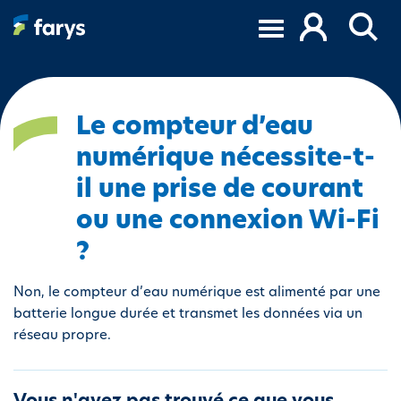
A
l
l
e
r
a
Le compteur d’eau
u
numérique nécessite-t-
c
o
il une prise de courant
n
ou une connexion Wi-Fi
t
e
?
n
u
Non, le compteur d’eau numérique est alimenté par une
p
batterie longue durée et transmet les données via un
r
réseau propre.
i
n
c