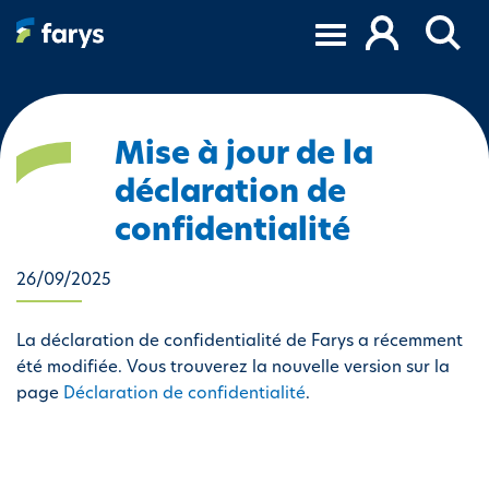
A
l
l
e
r
a
Mise à jour de la
u
déclaration de
c
o
confidentialité
n
t
26/09/2025
e
n
La déclaration de confidentialité de Farys a récemment
u
été modifiée. Vous trouverez la nouvelle version sur la
p
page
Déclaration de confidentialité
.
r
i
n
c