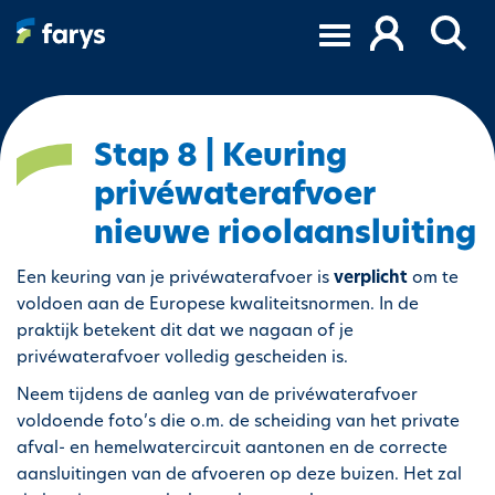
A
l
l
e
r
a
Stap 8 | Keuring
u
privéwaterafvoer
c
o
nieuwe rioolaansluiting
n
t
Een keuring van je privéwaterafvoer is
verplicht
om te
e
voldoen aan de Europese kwaliteitsnormen. In de
n
praktijk betekent dit dat we nagaan of je
u
privéwaterafvoer volledig gescheiden is.
p
Neem tijdens de aanleg van de privéwaterafvoer
r
voldoende foto’s die o.m. de scheiding van het private
i
afval- en hemelwatercircuit aantonen en de correcte
n
aansluitingen van de afvoeren op deze buizen. Het zal
c