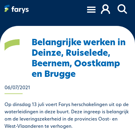
A
l
l
e
r
a
Belangrijke werken in
u
Deinze, Ruiselede,
c
o
Beernem, Oostkamp
n
en Brugge
t
e
06/07/2021
n
u
p
Op dinsdag 13 juli voert Farys herschakelingen uit op de
r
waterleidingen in deze buurt. Deze ingreep is belangrijk
i
om de leveringszekerheid in de provincies Oost- en
n
West-Vlaanderen te verhogen.
c