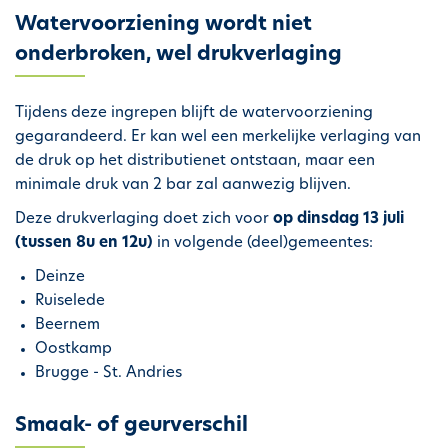
i
Watervoorziening wordt niet
p
onderbroken, wel drukverlaging
a
l
Tijdens deze ingrepen blijft de watervoorziening
gegarandeerd. Er kan wel een merkelijke verlaging van
de druk op het distributienet ontstaan, maar een
minimale druk van 2 bar zal aanwezig blijven.
Deze drukverlaging doet zich voor
op dinsdag 13 juli
(tussen 8u en 12u)
in volgende (deel)gemeentes:
Deinze
Ruiselede
Beernem
Oostkamp
Brugge - St. Andries
Smaak- of geurverschil