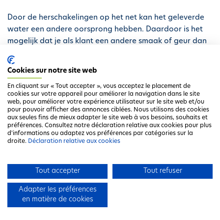
Door de herschakelingen op het net kan het geleverde
water een andere oorsprong hebben. Daardoor is het
mogelijk dat je als klant een andere smaak of geur dan
gewoonlijk waarneemt.
Cookies sur notre site web
En cliquant sur « Tout accepter », vous acceptez le placement de
cookies sur votre appareil pour améliorer la navigation dans le site
web, pour améliorer votre expérience utilisateur sur le site web et/ou
pour pouvoir afficher des annonces ciblées. Nous utilisons des cookies
aux seules fins de mieux adapter le site web à vos besoins, souhaits et
préférences. Consultez notre déclaration relative aux cookies pour plus
d'informations ou adaptez vos préférences par catégories sur la
droite.
Déclaration relative aux cookies
Ga terug naar het overzicht
Tout accepter
Tout refuser
Adapter les préférences
en matière de cookies
Clause de non-responsabilité
Déclaration de confidentialité
F
Déclaration relative aux cookies
Contact