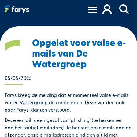
A
l
l
e
r
a
Opgelet voor valse e-
u
mails van De
c
o
Watergroep
n
t
05/05/2025
e
n
Farys kreeg de melding dat er momenteel valse e-mails
u
via De Watergroep de ronde doen. Deze worden ook
p
naar Farys-klanten verstuurd.
r
i
Deze e-mail is een geval van 'phishing' (te herkennen
n
aan het foutief mailadres). Je herkent onze mails aan de
c
afzender: onze e-mailadressen eindigen altijd met