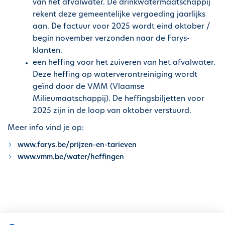
van het afvalwater. De drinkwatermaatschappij
i
rekent deze gemeentelijke vergoeding jaarlijks
p
aan. De factuur voor 2025 wordt eind oktober /
a
begin november verzonden naar de Farys-
l
klanten.
een heffing voor het zuiveren van het afvalwater.
Deze heffing op waterverontreiniging wordt
geïnd door de VMM (Vlaamse
Milieumaatschappij). De heffingsbiljetten voor
2025 zijn in de loop van oktober verstuurd.
Meer info vind je op:
www.farys.be/prijzen-en-tarieven
www.vmm.be/water/heffingen