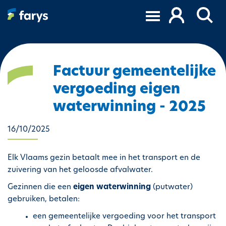
A
l
l
e
r
a
Factuur gemeentelijke
u
vergoeding eigen
c
o
waterwinning - 2025
n
t
16/10/2025
e
n
Elk Vlaams gezin betaalt mee in het transport en de
u
zuivering van het geloosde afvalwater.
p
r
Gezinnen die een
eigen waterwinning
(putwater)
i
gebruiken, betalen:
n
een gemeentelijke vergoeding voor het transport
c