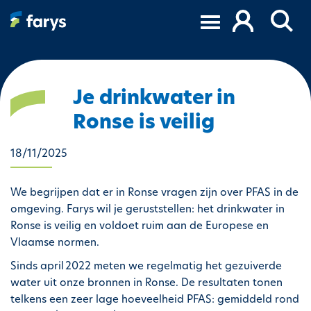
A
l
l
e
r
a
Je drinkwater in
u
Ronse is veilig
c
o
18/11/2025
n
t
e
We begrijpen dat er in Ronse vragen zijn over PFAS in de
n
omgeving. Farys wil je geruststellen: het drinkwater in
u
Ronse is veilig en voldoet ruim aan de Europese en
p
Vlaamse normen.
r
Sinds april
2022 meten we regelmatig het gezuiverde
i
water uit onze bronnen in Ronse. De resultaten tonen
n
telkens een zeer lage hoeveelheid PFAS: gemiddeld rond
c