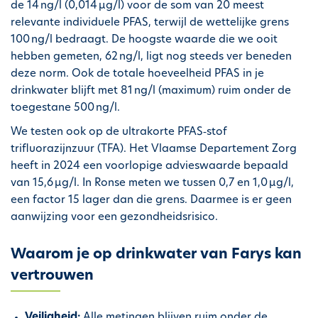
de 14
ng/l (0,014
µ
g/l) voor de som van 20 meest
i
relevante individuele PFAS, terwijl de wettelijke grens
p
100
ng/l bedraagt. De hoogste waarde die we ooit
a
hebben gemeten, 62
ng/l, ligt nog steeds ver beneden
l
deze norm. Ook de totale hoeveelheid PFAS in je
drinkwater blijft met 81
ng/l (maximum) ruim onder de
toegestane 500
ng/l.
We testen ook op de ultrakorte PFAS
‐
stof
trifluorazijnzuur (TFA). Het Vlaamse Departement Zorg
heeft in 2024 een voorlopige advieswaarde bepaald
van 15,6
µ
g/l. In Ronse meten we tussen 0,7 en 1,0
µ
g/l,
een factor 15 lager dan die grens. Daarmee is er geen
aanwijzing voor een gezondheidsrisico.
Waarom je op drinkwater van Farys kan
vertrouwen
Veiligheid:
Alle metingen blijven ruim onder de