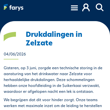
A
l
l
e
r
a
Drukdalingen in
u
Zelzate
c
o
04/06/2026
n
t
e
Gisteren, op 3 juni, zorgde een technische storing in de
n
aansturing van het drinkwater naar Zelzate voor
u
herhaaldelijke drukdalingen. Deze schommelingen
p
hebben onze hoofdleiding in de Suikerkaai verzwakt,
r
waardoor er afgelopen nacht een lek is ontstaan.
i
We begrijpen dat dit voor hinder zorgt. Onze teams
n
werken met maximale inzet om de leiding te herstellen
c