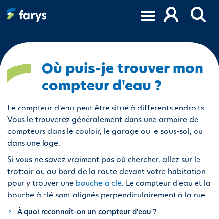
A
l
l
e
r
a
Où puis-je trouver mon
u
compteur d'eau ?
c
o
Le compteur d'eau peut être situé à différents endroits.
n
Vous le trouverez généralement dans une armoire de
t
compteurs dans le couloir, le garage ou le sous-sol, ou
e
dans une loge.
n
u
Si vous ne savez vraiment pas où chercher, allez sur le
p
trottoir ou au bord de la route devant votre habitation
r
pour y trouver une
bouche à clé
. Le compteur d'eau et la
i
bouche à clé sont alignés perpendiculairement à la rue.
n
À quoi reconnaît-on un compteur d'eau ?
c