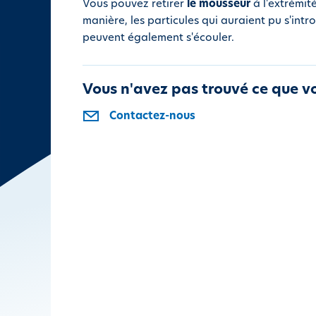
Vous pouvez retirer
le mousseur
à l'extrémit
i
manière, les particules qui auraient pu s'in
p
peuvent également s'écouler.
a
l
Vous n'avez pas trouvé ce que v
Contactez-nous