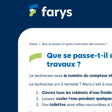
A
l
l
e
r
a
u
c
Home
Que se passe-t-il après l’exécution des travaux ?
o
Que se passe-t-il 
n
t
travaux ?
e
n
Le technicien note
le numéro du compteur et 
u
Le technicien a-t-il terminé ? Alors c'est à vou
p
r
Ouvrez tous les robinets d'eau froide
i
Laissez
couler l'eau pendant quelque
n
Vos
toilettes
sont-elles raccordées à 
c