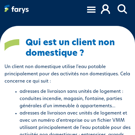
A
l
l
e
r
a
Qui est un client non
u
domestique ?
c
o
Un client non domestique utilise l'eau potable
n
principalement pour des activités non domestiques. Cela
t
concerne ce qui suit :
e
n
adresses de livraison sans unités de logement :
u
conduites incendie, magasin, fontaine, parties
p
générales d'un immeuble à appartements...
r
adresses de livraison avec unités de logement et
i
avec un numéro d'entreprise ou un fichier VMM
n
utilisant principalement de l'eau potable pour des
c