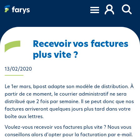
A
l
l
e
r
a
Recevoir vos factures
u
plus vite ?
c
o
13/02/2020
n
t
e
Le 1er mars, bpost adapte son modèle de distribution. À
n
partir de ce moment, le courrier administratif ne sera
u
distribué que 2 fois par semaine. Il se peut donc que nos
p
factures arriveront quelques jours plus tard dans votre
r
boîte aux lettres.
i
Voulez-vous recevoir vos factures plus vite ? Nous vous
n
conseillons alors d’opter pour la facturation par e-mail.
c