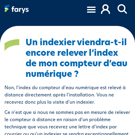
A
l
l
e
r
a
Un indexier viendra-t-il
u
encore relever l’index
c
o
de mon compteur d’eau
n
numérique ?
t
e
Non, l’index du compteur d’eau numérique est relevé à
n
distance directement après l’installation. Vous ne
u
recevrez donc plus la visite d’un indexier.
p
r
Ce n’est que si nous ne sommes pas en mesure de relever
i
le compteur à distance en raison d’un problème
n
technique que vous recevrez une lettre d’index par
c
courrier ou qu’un indexier se rendra exceptionnellement