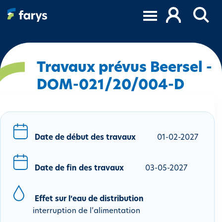
A
l
l
e
r
a
Travaux prévus Beersel -
u
DOM-021/20/004-D
c
o
n
t
e
Date de début des travaux
01-02-2027
n
u
Date de fin des travaux
03-05-2027
p
r
i
Effet sur l’eau de distribution
n
interruption de l’alimentation
c