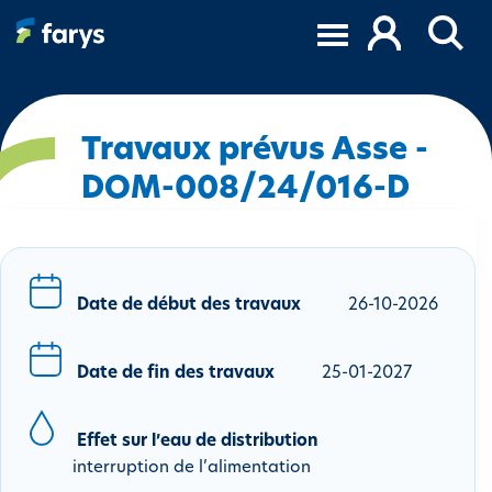
A
l
l
e
r
a
Travaux prévus Asse -
u
DOM-008/24/016-D
c
o
n
t
e
Date de début des travaux
26-10-2026
n
u
Date de fin des travaux
25-01-2027
p
r
i
Effet sur l’eau de distribution
n
interruption de l’alimentation
c