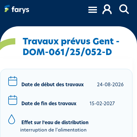
A
l
l
e
r
a
Travaux prévus Gent -
u
DOM-061/25/052-D
c
o
n
t
e
Date de début des travaux
24-08-2026
n
u
Date de fin des travaux
15-02-2027
p
r
i
Effet sur l’eau de distribution
n
interruption de l’alimentation
c