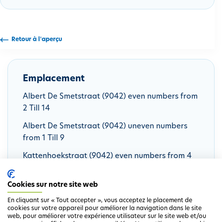
i
p
a
Retour à l'aperçu
l
Emplacement
Albert De Smetstraat (9042) even numbers from
2 Till 14
Albert De Smetstraat (9042) uneven numbers
from 1 Till 9
Kattenhoekstraat (9042) even numbers from 4
Till 14
Cookies sur notre site web
Kattenhoekstraat (9042) uneven numbers from
3 Till 21
En cliquant sur « Tout accepter », vous acceptez le placement de
cookies sur votre appareil pour améliorer la navigation dans le site
web, pour améliorer votre expérience utilisateur sur le site web et/ou