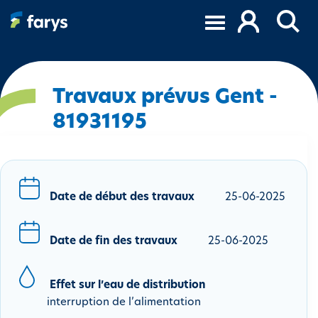
A
l
l
e
r
a
Travaux prévus Gent -
u
81931195
c
o
n
t
e
Date de début des travaux
25-06-2025
n
u
Date de fin des travaux
25-06-2025
p
r
i
Effet sur l’eau de distribution
n
interruption de l’alimentation
c