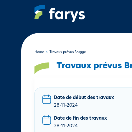
A
l
l
e
r
a
u
c
Home
Travaux prévus Brugge -
o
Travaux prévus B
n
t
e
n
u
Date de début des travaux
p
28-11-2024
r
i
Date de fin des travaux
n
28-11-2024
c