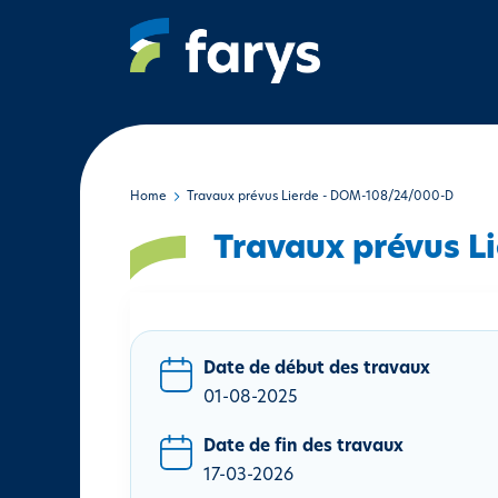
A
l
l
e
r
a
u
c
Home
Travaux prévus Lierde - DOM-108/24/000-D
o
Travaux prévus 
n
t
e
n
u
Date de début des travaux
p
01-08-2025
r
i
Date de fin des travaux
n
17-03-2026
c