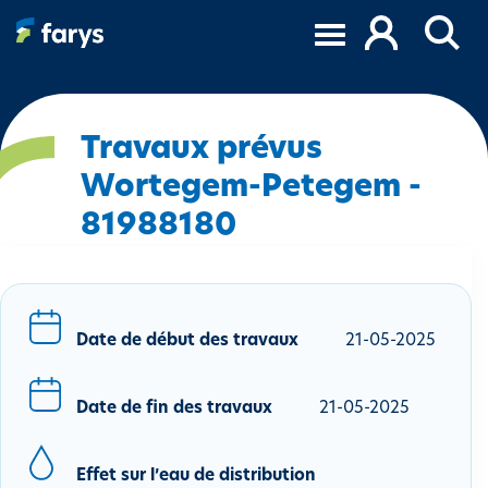
A
l
l
e
r
a
Travaux prévus
u
Wortegem-Petegem -
c
81988180
o
n
t
e
n
Date de début des travaux
21-05-2025
u
p
r
Date de fin des travaux
21-05-2025
i
n
Effet sur l’eau de distribution
c