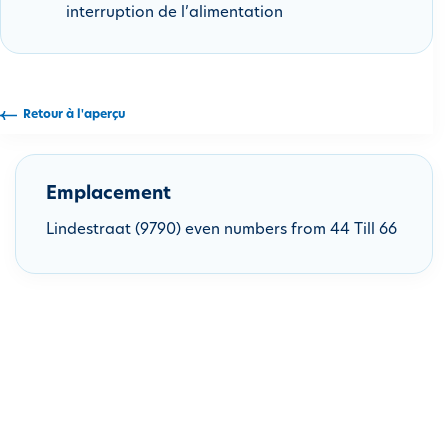
interruption de l’alimentation
i
p
a
l
Retour à l'aperçu
Emplacement
Lindestraat (9790) even numbers from 44 Till 66