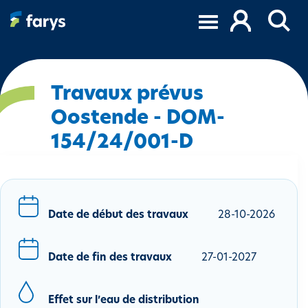
A
l
l
e
r
a
Travaux prévus
u
Oostende - DOM-
c
154/24/001-D
o
n
t
e
n
Date de début des travaux
28-10-2026
u
p
r
Date de fin des travaux
27-01-2027
i
n
Effet sur l’eau de distribution
c