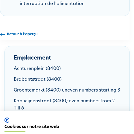
interruption de l’alimentation
i
p
a
l
Retour à l'aperçu
Emplacement
Achturenplein (8400)
Brabantstraat (8400)
Groentemarkt (8400) uneven numbers starting 3
Kapucijnenstraat (8400) even numbers from 2
Till 6
Langestraat (8400) even numbers starting 60B
Cookies sur notre site web
Langestraat (8400) uneven numbers starting 57