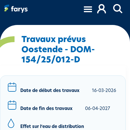
A
l
l
e
r
a
Travaux prévus
u
Oostende - DOM-
c
154/25/012-D
o
n
t
e
n
Date de début des travaux
16-03-2026
u
p
r
Date de fin des travaux
06-04-2027
i
n
Effet sur l’eau de distribution
c